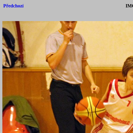
Předchozí
IM