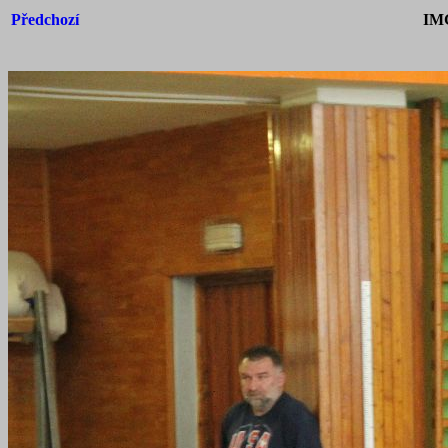
Předchozí
IM