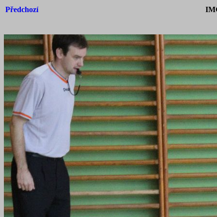
Předchozí
IM