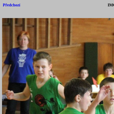
Předchozí
IM