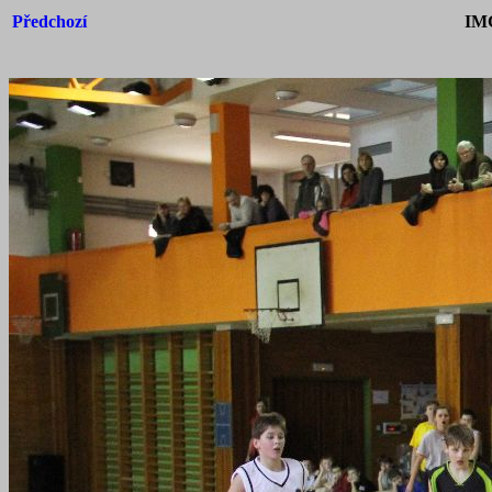
Předchozí
IM